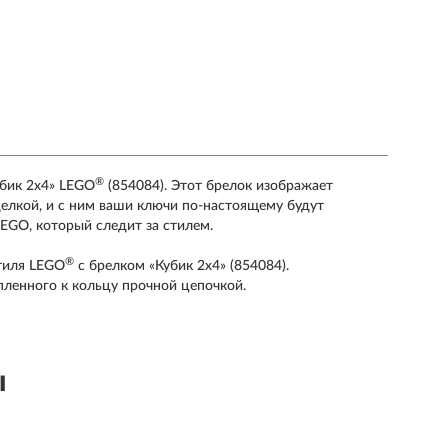
®
убик 2х4» LEGO
(854084). Этот брелок изображает
елкой, и с ним ваши ключи по-настоящему будут
EGO, который следит за стилем.
®
тиля LEGO
с брелком «Кубик 2х4» (854084).
пленного к кольцу прочной цепочкой.
ы