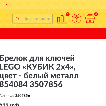
СИИ
ПОЛНЫЙ
АССОРТ
0
0
Брелок для ключей
LEGO «КУБИК 2х4»,
цвет - белый металл
854084 3507856
Артикул:
3507856
599 руб.