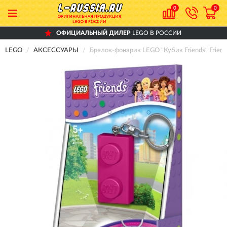
0
0
ОФИЦИАЛЬНЫЙ ДИЛЕР
LEGO В РОССИИ
LEGO
АКСЕССУАРЫ
Брелок-фонарик LEGO "Кубик Friends" Frien