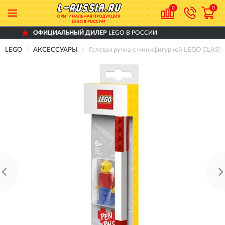
0
0
АЛЬНЫЙ ДИЛЕР
LEGO В РОССИИ
ДОС
LEGO
АКСЕССУАРЫ
Гелевая ручка с минифигуркой LEGO CLASSIC