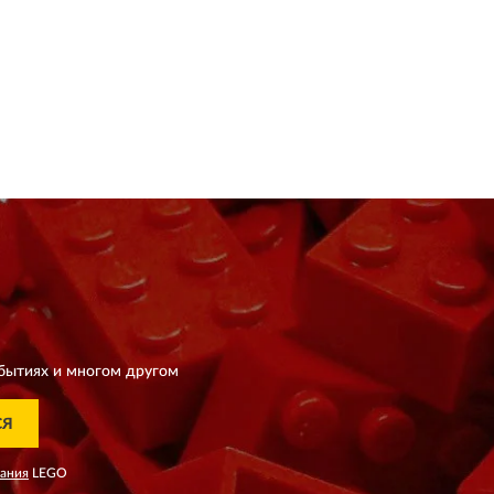
бытиях и многом другом
СЯ
вания
LEGO