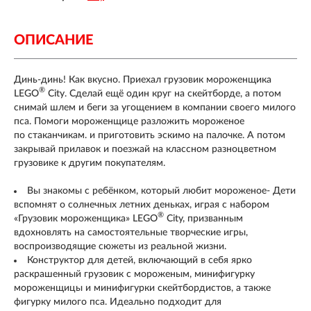
ОПИСАНИЕ
Динь-динь! Как вкусно. Приехал грузовик мороженщика
®
LEGO
City. Сделай ещё один круг на скейтборде, а потом
снимай шлем и беги за угощением в компании своего милого
пса. Помоги мороженщице разложить мороженое
по стаканчикам. и приготовить эскимо на палочке. А потом
закрывай прилавок и поезжай на классном разноцветном
грузовике к другим покупателям.
Вы знакомы с ребёнком, который любит мороженое- Дети
вспомнят о солнечных летних деньках, играя с набором
®
«Грузовик мороженщика» LEGO
City, призванным
вдохновлять на самостоятельные творческие игры,
воспроизводящие сюжеты из реальной жизни.
Конструктор для детей, включающий в себя ярко
раскрашенный грузовик с мороженым, минифигурку
мороженщицы и минифигурки скейтбордистов, а также
фигурку милого пса. Идеально подходит для