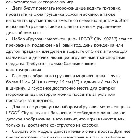
самостоятельных творческих игр.
Дети будут помогать мороженщице водить грузовик,
продавать из окна грузовика рожки и эскимо, а также
выполнять крутые трюки вместе со скеейтбордистами. Этот
красочный грузовик также станет отличным украшением
детской комнаты.
®
Набор «Грузовик мороженщика» LEGO
City (60253) станет
прекрасным подарком на Новый год, день рождения или
другой праздник для детей в возрасте от 5 лет, а также для
мальчиков и девочек, любящих игрушечные транспортные
средства. Требуются только базовые навыки
конструирования.
Размеры собранного грузовика мороженщика — чуть
более 11 см (4″) в высоту, 15 см (5″) в длину и 6 см (2«)
в ширину. В грузовике достаточно места для фигурки
мороженщицы, которую можно посадить за руль или
поставить за прилавок.
Для игр с суперкрутым набором «Грузовик мороженщика»
®
LEGO
City не нужны батарейки. Необходимо лишь живое
детское воображение, а это значит, что игры начнутся, как
только вы достанете конструктор из коробки.
Собрать эту модель действительно очень просто. Для неё
предусмотрены как печатные инструкции, так и цифровые