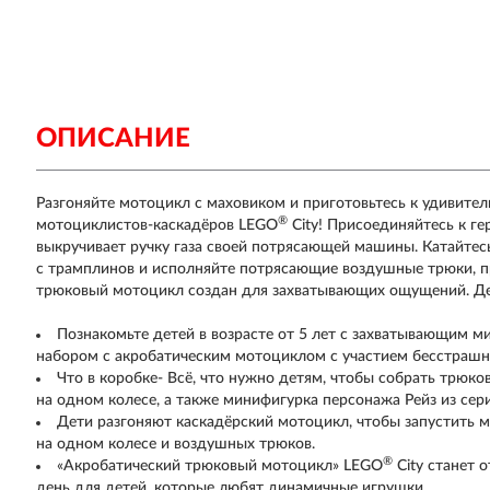
ОПИСАНИЕ
Разгоняйте мотоцикл с маховиком и приготовьтесь к удивите
®
мотоциклистов-каскадёров LEGO
City! Присоединяйтесь к ге
выкручивает ручку газа своей потрясающей машины. Катайтесь
с трамплинов и исполняйте потрясающие воздушные трюки, пр
трюковый мотоцикл создан для захватывающих ощущений. Де
Познакомьте детей в возрасте от 5 лет с захватывающим 
набором с акробатическим мотоциклом с участием бесстрашно
Что в коробке- Всё, что нужно детям, чтобы собрать трюк
на одном колесе, а также минифигурка персонажа Рейз из сер
Дети разгоняют каскадёрский мотоцикл, чтобы запустить м
на одном колесе и воздушных трюков.
®
«Акробатический трюковый мотоцикл» LEGO
City станет 
день для детей, которые любят динамичные игрушки.