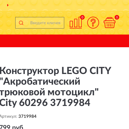
ДОСТАВИМ
ПО ВСЕЙ РОССИИ
0
0
Конструктор LEGO CITY
"Акробатический
трюковой мотоцикл"
City 60296 3719984
Артикул:
3719984
799 руб.