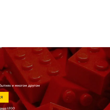
бытиях и многом другом
СЯ
вания
LEGO