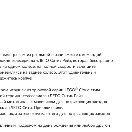
льным трюкам из реальной жизни вместе с командой
роине телесериала «ЛЕГО Сити» Рейз, которая бесстрашно
 на одном колесе, на полной скорости взлетайте
иземляясь на заднее колесо. Этот удивительный
ржитесь крепче!
®
миром игрушек из трюковой серии LEGO
City с этим
й героини телесериала «ЛЕГО Сити» Рейз.
овый мотоцикл с с маховиком для потрясающих заездов
иала «ЛЕГО Сити. Приключения».
аховик, а затем отпускают его для потрясающих заездов
отличным подарком на день рождения или любой другой