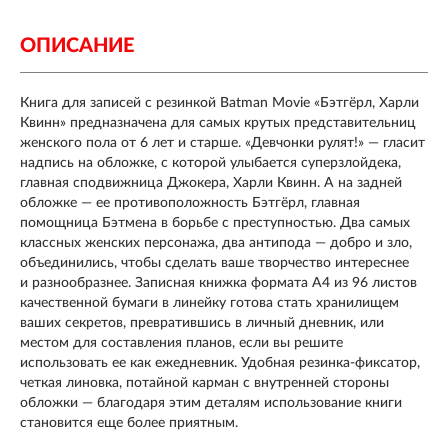
ОПИСАНИЕ
Книга для записей с резинкой Batman Movie «Бэтгёрл, Харли
Квинн» предназначена для самых крутых представительниц
женского пола от 6 лет и старше. «Девчонки рулят!» — гласит
надпись на обложке, с которой улыбается суперзлойдека,
главная сподвижница Джокера, Харли Квинн. А на задней
обложке — ее противоположность Бэтгёрл, главная
помощница Бэтмена в борьбе с преступностью. Два самых
классных женских персонажа, два антипода — добро и зло,
объединились, чтобы сделать ваше творчество интереснее
и разнообразнее. Записная книжка формата А4 из 96 листов
качественной бумаги в линейку готова стать хранилищем
ваших секретов, превратившись в личный дневник, или
местом для составления планов, если вы решите
использовать ее как ежедневник. Удобная резинка-фиксатор,
четкая линовка, потайной карман с внутренней стороны
обложки — благодаря этим деталям использование книги
становится еще более приятным.