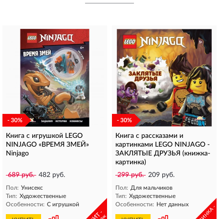
- 30%
- 30%
Книга с игрушкой LEGO
Книга с рассказами и
NINJAGO «ВРЕМЯ ЗМЕЙ»
картинками LEGO NINJAGO -
Ninjago
ЗАКЛЯТЫЕ ДРУЗЬЯ (книжка-
картинка)
689 руб.
482 руб.
299 руб.
209 руб.
Пол:
Унисекс
Пол:
Для мальчиков
Тип:
Художественные
Тип:
Художественные
Особенности:
С игрушкой
Особенности:
Нет данных
- НОВИНКА -
- ХИТ -