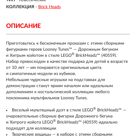
ТИП
- Классические
КОЛЛЕКЦИЯ
-
Brick Heads
ОПИСАНИЕ
Приготовьтесь к бесконечным проказам с этими сборными
фигурками героев Looney Tunes™ — Дорожным бегуном
®
и Хитрым койотом в стиле LEGO
BrickHeadz™ (40559).
Набор превосходен в качестве подарка для детей в возрасте
от 10 лет — им понравятся оригинальные цвета
и симпатичные модели из кубиков.
Небольшие чудесные игрушки на подставках для
демонстрации станут ярким началом или идеальным
дополнением к ностальгической коллекции любого
поклонника мультфильмов Looney Tunes.
®
Веселый мультяшный дуэт в стиле LEGO
BrickHeadz™ —
очаровательные сборные фигурки Дорожного бегуна
®
и Хитрого койота LEGO
BrickHeadz™ (40559) идеально
подходят для коллекции
Творческие вещицы — в наборе с этими сборными