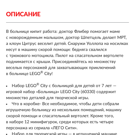
ОПИСАНИЕ
В больнице кипит работа: доктор Флибер помогает маме
с новорожденным малышом, доктор Шпетцель делает МРТ,
а клоун Цитрус веселит детей. Снаружи Уоллопа на носилках
несут в машину скорой помощи: бедняга свалился
с трюкового мотоцикла. Пилот на спасательном вертолете
поднимается с крыши. Присоединяйтесь ко множеству
веселых персонажей для захватывающих приключений
®
в больнице LEGO
City!
®
Набор LEGO
City с больницей для детей от 7 лет —
игровой набор «Больница» LEGO City (60330) содержит
множество деталей для творческой игры.
Что в коробке- Все необходимое, чтобы дети собрали
игрушечную больницу из нескольких помещений, машину
скорой помощи и спасательный вертолет. Кроме того,
в наборе 12 минифигурок, среди которых есть четыре
персонажа из сериала «ЛЕГО Сити».
Набор для творческой игры — в игрушечной машине