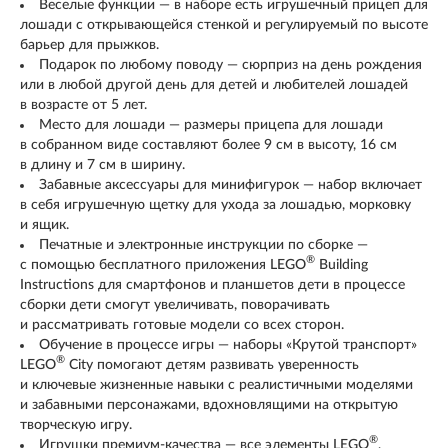
Веселые функции — в наборе есть игрушечный прицеп для
лошади с открывающейся стенкой и регулируемый по высоте
барьер для прыжков.
Подарок по любому поводу — сюрприз на день рождения
или в любой другой день для детей и любителей лошадей
в возрасте от 5 лет.
Место для лошади — размеры прицепа для лошади
в собранном виде составляют более 9 см в высоту, 16 см
в длину и 7 см в ширину.
Забавные аксессуары для минифигурок — набор включает
в себя игрушечную щетку для ухода за лошадью, морковку
и ящик.
Печатные и электронные инструкции по сборке —
®
с помощью бесплатного приложения LEGO
Building
Instructions для смартфонов и планшетов дети в процессе
сборки дети смогут увеличивать, поворачивать
и рассматривать готовые модели со всех сторон.
Обучение в процессе игры — наборы «Крутой транспорт»
®
LEGO
City помогают детям развивать уверенность
и ключевые жизненные навыки с реалистичными моделями
и забавными персонажами, вдохновлящими на открытую
творческую игру.
®
Игрушки премиум-качества — все элементы LEGO
,