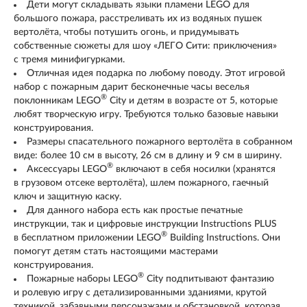
Дети могут складывать языки пламени LEGO для
большого пожара, расстреливать их из водяных пушек
вертолёта, чтобы потушить огонь, и придумывать
собственные сюжеты для шоу «ЛЕГО Сити: приключения»
с тремя минифигурками.
Отличная идея подарка по любому поводу. Этот игровой
набор с пожарным дарит бесконечные часы веселья
®
поклонникам LEGO
City и детям в возрасте от 5, которые
любят творческую игру. Требуются только базовые навыки
конструирования.
Размеры спасательного пожарного вертолёта в собранном
виде: более 10 см в высоту, 26 см в длину и 9 см в ширину.
®
Аксессуары LEGO
включают в себя носилки (хранятся
в грузовом отсеке вертолёта), шлем пожарного, гаечный
ключ и защитную каску.
Для данного набора есть как простые печатные
инструкции, так и цифровые инструкции Instructions PLUS
®
в бесплатном приложении LEGO
Building Instructions. Они
помогут детям стать настоящими мастерами
конструирования.
®
Пожарные наборы LEGO
City подпитывают фантазию
и ролевую игру с детализированными зданиями, крутой
техникой, забавными персонажами и обстановкой, которая