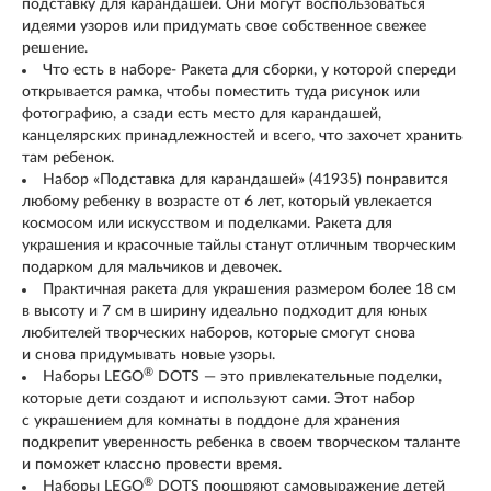
подставку для карандашей. Они могут воспользоваться
идеями узоров или придумать свое собственное свежее
решение.
Что есть в наборе- Ракета для сборки, у которой спереди
открывается рамка, чтобы поместить туда рисунок или
фотографию, а сзади есть место для карандашей,
канцелярских принадлежностей и всего, что захочет хранить
там ребенок.
Набор «Подставка для карандашей» (41935) понравится
любому ребенку в возрасте от 6 лет, который увлекается
космосом или искусством и поделками. Ракета для
украшения и красочные тайлы станут отличным творческим
подарком для мальчиков и девочек.
Практичная ракета для украшения размером более 18 см
в высоту и 7 см в ширину идеально подходит для юных
любителей творческих наборов, которые смогут снова
и снова придумывать новые узоры.
®
Наборы LEGO
DOTS — это привлекательные поделки,
которые дети создают и используют сами. Этот набор
с украшением для комнаты в поддоне для хранения
подкрепит уверенность ребенка в своем творческом таланте
и поможет классно провести время.
®
Наборы LEGO
DOTS поощряют самовыражение детей