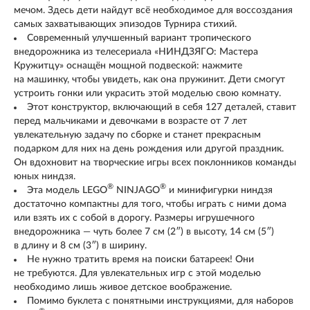
мечом. Здесь дети найдут всё необходимое для воссоздания
самых захватывающих эпизодов Турнира стихий.
Современный улучшенный вариант тропического
внедорожника из телесериала «НИНДЗЯГО: Мастера
Кружитцу» оснащён мощной подвеской: нажмите
на машинку, чтобы увидеть, как она пружинит. Дети смогут
устроить гонки или украсить этой моделью свою комнату.
Этот конструктор, включающий в себя 127 деталей, ставит
перед мальчиками и девочками в возрасте от 7 лет
увлекательную задачу по сборке и станет прекрасным
подарком для них на день рождения или другой праздник.
Он вдохновит на творческие игры всех поклонников команды
юных ниндзя.
®
®
Эта модель LEGO
NINJAGO
и минифигурки ниндзя
достаточно компактны для того, чтобы играть с ними дома
или взять их с собой в дорогу. Размеры игрушечного
внедорожника — чуть более 7 см (2″) в высоту, 14 см (5″)
в длину и 8 см (3″) в ширину.
Не нужно тратить время на поиски батареек! Они
не требуются. Для увлекательных игр с этой моделью
необходимо лишь живое детское воображение.
Помимо буклета с понятными инструкциями, для наборов