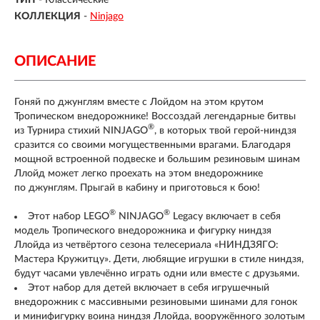
ТИП
- Классические
КОЛЛЕКЦИЯ
-
Ninjago
ОПИСАНИЕ
Гоняй по джунглям вместе с Лойдом на этом крутом
Тропическом внедорожнике! Воссоздай легендарные битвы
®
из Турнира стихий NINJAGO
, в которых твой герой-ниндзя
сразится со своими могущественными врагами. Благодаря
мощной встроенной подвеске и большим резиновым шинам
Ллойд может легко проехать на этом внедорожнике
по джунглям. Прыгай в кабину и приготовься к бою!
®
®
Этот набор LEGO
NINJAGO
Legacy включает в себя
модель Тропического внедорожника и фигурку ниндзя
Ллойда из четвёртого сезона телесериала «НИНДЗЯГО:
Мастера Кружитцу». Дети, любящие игрушки в стиле ниндзя,
будут часами увлечённо играть одни или вместе с друзьями.
Этот набор для детей включает в себя игрушечный
внедорожник с массивными резиновыми шинами для гонок
и минифигурку воина ниндзя Ллойда, вооружённого золотым