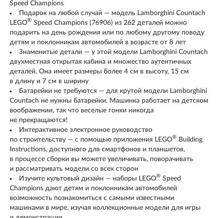
Speed Champions
Подарок на любой случай — модель Lamborghini Countach
®
LEGO
Speed Champions (76906) из 262 деталей можно
подарить на день рождения или по любому другому поводу
детям и поклонникам автомобилей в возрасте от 8 лет
Знаменитые детали — у этой модели Lamborghini Countach
двухместная открытая кабина и множество аутентичных
деталей. Она имеет размеры более 4 см в высоту, 15 см
в длину и 7 см в ширину
Батарейки не требуются — для крутой модели Lamborghini
Countach не нужны батарейки. Машинка работает на детском
воображении, так что веселые гонки никогда
не прекращаются!
Интерактивное электронное руководство
®
по строительству — с помощью приложения LEGO
Building
Instructions, доступного для смартфонов и планшетов,
в процессе сборки вы можете увеличивать, поворачивать
и рассматривать модели со всех сторон
®
Изучите культовый дизайн — наборы LEGO
Speed
Champions дают детям и поклонникам автомобилей
возможность познакомиться с самыми известными
машинами в мире, изучая коллекционные модели для игры
и демонстрации