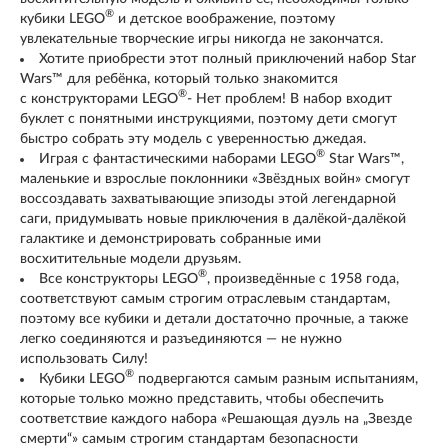
®
кубики LEGO
и детское воображение, поэтому
увлекательные творческие игры никогда не закончатся.
Хотите приобрести этот полный приключений набор Star
Wars™ для ребёнка, который только знакомится
®
с конструкторами LEGO
- Нет проблем! В набор входит
буклет с понятными инструкциями, поэтому дети смогут
быстро собрать эту модель с уверенностью джедая.
®
Играя с фантастическими наборами LEGO
Star Wars™,
маленькие и взрослые поклонники «Звёздных войн» смогут
воссоздавать захватывающие эпизоды этой легендарной
саги, придумывать новые приключения в далёкой-далёкой
галактике и демонстрировать собранные ими
восхитительные модели друзьям.
®
Все конструкторы LEGO
, произведённые с 1958 года,
соответствуют самым строгим отраслевым стандартам,
поэтому все кубики и детали достаточно прочные, а также
легко соединяются и разъединяются — не нужно
использовать Силу!
®
Кубики LEGO
подвергаются самым разным испытаниям,
которые только можно представить, чтобы обеспечить
соответствие каждого набора «Решающая дуэль на „Звезде
смерти“» самым строгим стандартам безопасности