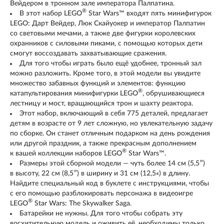
Вейдером в тронном зале императора Палпатина.
®
В этот набор LEGO
Star Wars™ входят пять минифигурок
LEGO: Дарт Вейдер, Люк Скайуокер и император Палпатин
со световыми мечами, а также две фигурки королевских
охранников с силовыми пиками, с помощью которых дети
смогут воссоздавать захватывающие сражения.
Для того чтобы играть было ещё удобнее, тронный зал
можно разложить. Кроме того, в этой модели вы увидите
множество забавных функций и элементов: функцию
®
катапультирования минифигурки LEGO
, обрушивающиеся
лестницу и мост, вращающийся трон и шахту реактора.
Этот набор, включающий в себя 775 деталей, предлагает
детям в возрасте от 9 лет сложную, но увлекательную задачу
по сборке. Он станет отличным подарком на день рождения
или другой праздник, а также прекрасным дополнением
®
к вашей коллекции наборов LEGO
Star Wars™.
Размеры этой сборной модели — чуть более 14 см (5,5″)
в высоту, 22 см (8,5″) в ширину и 31 см (12,5«) в длину.
Найдите специальный код в буклете с инструкциями, чтобы
с его помощью разблокировать персонажа в видеоигре
®
LEGO
Star Wars: The Skywalker Saga.
Батарейки не нужны. Для того чтобы собрать эту
восхитительную модель и оживить её, необходимы только