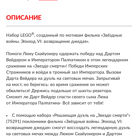
ОПИСАНИЕ
®
Набор LEGO
, созданный по мотивам фильма «Звёздные
войны. Эпизод VI: возвращение джедая».
Помоги Люку Скайуокеру одержать победу над Дартом
Вейдером и Императором Палпатином в этом легендарном
сражении на «Звезде смерти»! Победи Имперских
Стражников и войди в тронный зал Императора. Вызови
Дарта Вейдера на дуэль на световых мечах. Запрыгивай
на мост, но берегись: во время сражения он может
обвалиться! Держись подальше от шахты реактора.
Сможет ли Дарт Вейдер спасти своего сына Люка
от Императора Палпатина- Всё зависит от тебя!
С помощью набора «Решающая дуэль на „Звезде смерти“»
(75291) поклонники фильма «Звёздные войны. Эпизод VI:
возвращение джедая» смогут воссоздать легендарную дуэль
на световых мечах между Люком Скайуокером и Дартом