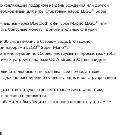
дохновляющим подарком на день рождения или другой
®
ть необходимый для игры стартовый набор LEGO
Super
®
чившись через Bluetooth к фигурке Марио LEGO
или
вать бонусные монеты (дополнительные фигурки
 и 30 см. в глубину в базовом виде. Его можно
®
ими наборами LEGO
Super Mario™.
ете инструкции по сборке, инструменты просмотра, чтобы
тимых устройств на базе ОС Android и iOS вы найдете
оживить любимого персонажа всей семьи, а также
х задач по расширению существующих и конструированию
ода, соответствуют строгим отраслевым стандартам,
и надежно соединяются.
обами, чтобы убедиться, что они соответствуют самым
ы