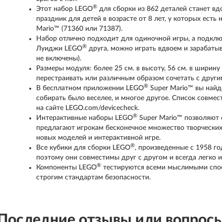
®
Этот набор LEGO
для сборки из 862 деталей станет в
праздник для детей в возрасте от 8 лет, у которых ес
Mario™ (71360 или 71387).
Набор отлично подходит для одиночной игры, а подклю
®
Луиджи LEGO
друга, можно играть вдвоем и зарабаты
не включены).
Размеры модуля: более 25 см. в высоту, 56 см. в ширину
перестраивать или различным образом сочетать с друг
®
В бесплатном приложении LEGO
Super Mario™ вы найд
собирать было веселее, и многое другое. Список совмес
на сайте LEGO.com/devicecheck.
®
Интерактивные наборы LEGO
Super Mario™ позволяют 
предлагают игрокам бесконечное множество творчески
новых моделей и интерактивной игре.
®
Все кубики для сборки LEGO
, произведенные с 1958 г
поэтому они совместимы друг с другом и всегда легко 
®
Компоненты LEGO
тестируются всеми мыслимыми спос
строгим стандартам безопасности.
Последние отзывы или вопрос