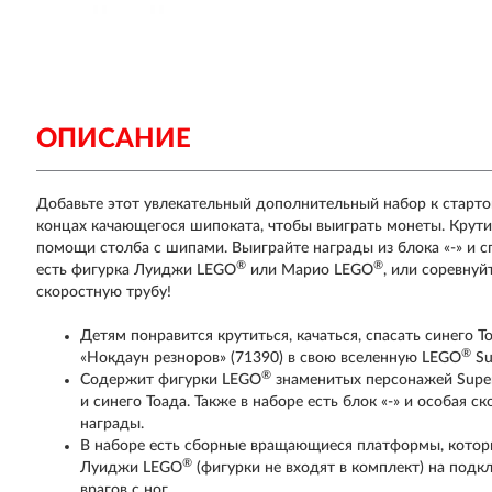
ОПИСАНИЕ
Добавьте этот увлекательный дополнительный набор к старт
концах качающегося шипоката, чтобы выиграть монеты. Крут
помощи столба с шипами. Выиграйте награды из блока «-» и сп
®
®
есть фигурка Луиджи LEGO
или Марио LEGO
, или соревнуй
скоростную трубу!
Детям понравится крутиться, качаться, спасать синего 
®
«Нокдаун резноров» (71390) в свою вселенную LEGO
Su
®
Содержит фигурки LEGO
знаменитых персонажей Super
и синего Тоада. Также в наборе есть блок «-» и особая
награды.
В наборе есть сборные вращающиеся платформы, котор
®
Луиджи LEGO
(фигурки не входят в комплект) на подк
врагов с ног.