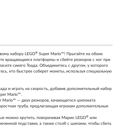
®
овому набору LEGO
Super Mario™! Прыгайте на обоих
ите вращающиеся платформы и сбейте резноров с ног при
асите синего Тоада. Объединитесь с другом, у которого
тесь, кто быстрее соберет монеты, используя специальную
Тоада и играть на скорость, добавив дополнительный набор
per Mario™.
 Mario™ — двух резноров, качающегося шипоката
 скоростная труба, предлагающая игрокам дополнительные
®
ые можно крутить, поворачивая Марио LEGO
или
люченной подставке, а также столб с шипами, чтобы сбить