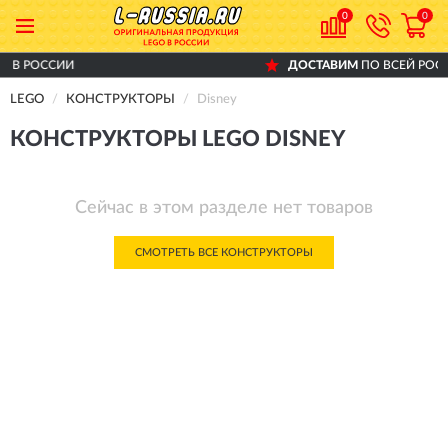
0
0
ССИИ
ДОСТАВИМ
ПО ВСЕЙ РОССИИ
LEGO
КОНСТРУКТОРЫ
Disney
КОНСТРУКТОРЫ LEGO DISNEY
Сейчас в этом разделе нет товаров
СМОТРЕТЬ ВСЕ КОНСТРУКТОРЫ